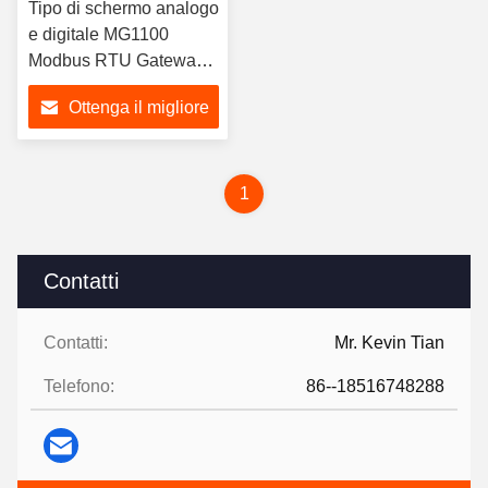
Tipo di schermo analogo
e digitale MG1100
Modbus RTU Gateway
TCP IP a RS485
Ottenga il migliore
Converter
prezzo
1
Contatti
Contatti:
Mr. Kevin Tian
Telefono:
86--18516748288