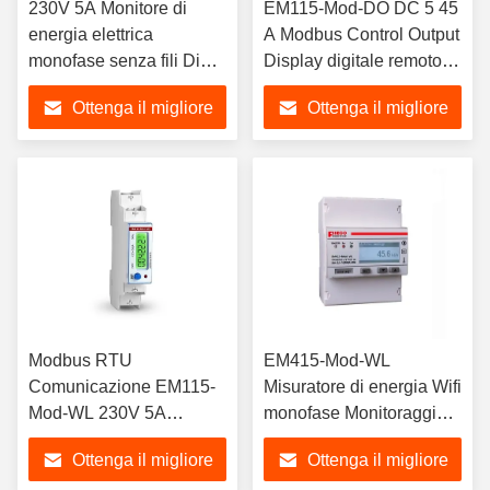
230V 5A Monitore di
EM115-Mod-DO DC 5 45
energia elettrica
A Modbus Control Output
monofase senza fili Din
Display digitale remoto e
Rail Energy Monitor
certificato MID
Ottenga il migliore
Ottenga il migliore
EM115-Mod-WL
prezzo
prezzo
Modbus RTU
EM415-Mod-WL
Comunicazione EM115-
Misuratore di energia Wifi
Mod-WL 230V 5A
monofase Monitoraggio
Misuratori intelligenti
accurato e wireless
Ottenga il migliore
Ottenga il migliore
senza fili monofase
dell'energia