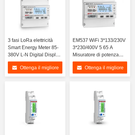
3 fasi LoRa elettricità
EM537 WiFi 3*133/230V
Smart Energy Meter 85-
3*230/400V 5 65 A
380V L-N Digital Display
Misuratore di potenza
Wye 5 65 A
digitale bidirezionale
Ottenga il migliore
Ottenga il migliore
senza fili KWH
prezzo
prezzo