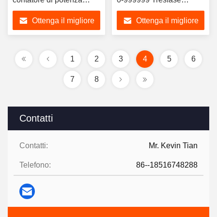
digitale RTU Modbus
bidirezionale
Ottenga il migliore
Ottenga il migliore
prezzo
prezzo
1
2
3
4
5
6
7
8
Contatti
Contatti:
Mr. Kevin Tian
Telefono:
86--18516748288