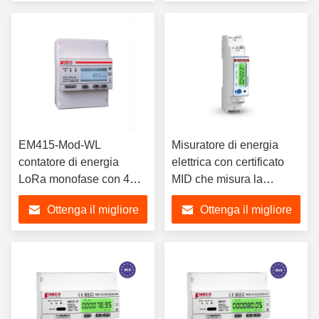
prezzo
prezzo
EM415-Mod-WL
Misuratore di energia
contatore di energia
elettrica con certificato
LoRa monofase con 4
MID che misura la
moduli di funzionamento
gamma di energia 0-
Ottenga il migliore
Ottenga il migliore
da -25 a 75 gradi
99999,9 KWh
prezzo
prezzo