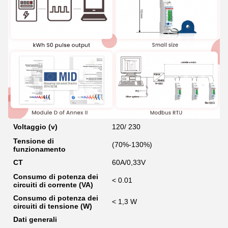
Voltaggio (v)
120/ 230
Tensione di
(70%-130%)
funzionamento
CT
60A/0,33V
Consumo di potenza dei
< 0.01
circuiti di corrente (VA)
Consumo di potenza dei
< 1,3 W
circuiti di tensione (W)
Dati generali