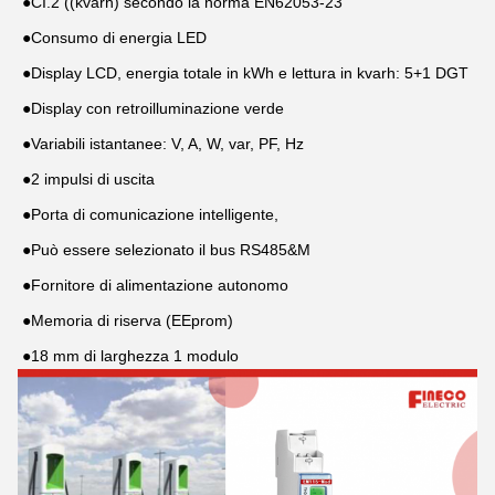
●
CI.2 ((kvarh) secondo la norma EN62053-23
●
Consumo di energia LED
●
Display LCD, energia totale in kWh e lettura in kvarh: 5+1 DGT
●
Display con retroilluminazione verde
●
Variabili istantanee: V, A, W, var, PF, Hz
●
2 impulsi di uscita
●
Porta di comunicazione intelligente,
●
Può essere selezionato il bus RS485&M
●
Fornitore di alimentazione autonomo
●
Memoria di riserva (EEprom)
●
18 mm di larghezza 1 modulo