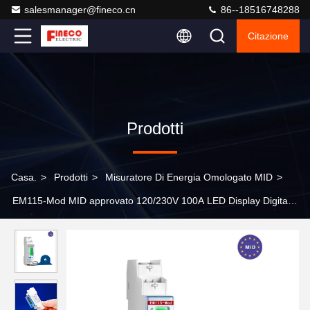
salesmanager@fineco.cn
86--18516748288
Citazione
Prodotti
Casa.
>
Prodotti
>
Misuratore Di Energia Omologato MID
>
EM115-Mod MID approvato 120/230V 100A LED Display Digital
Electric Meter Hack