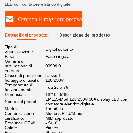
LED con contatore elettrico digitale
Ottenga il migliore prezzo
Dettagli del prodotto
Descrizione del prodotto
Tipo di
Digital soltanto
visualizzazione:
Fase:
Fase singola
Gamma di
misurazione di
99999,9
energia:
Classe di precisione:
classe 1
Voltaggio di uscita:
120/230V
Temperatura di
- da 25 a 75
funzionamento:
Dimensioni:
18*104,5*60
EM115-Mod 120/230V 60A display LED con
Nome del prodotto:
contatore elettrico digitale
Modulo:
1 modulo
Comunicazione:
Modbus RTU/M-bus
certificato:
MID approvato
Produttori OEM:
- Sì, sì.
Colore:
Bianco
Port:
Shanghai