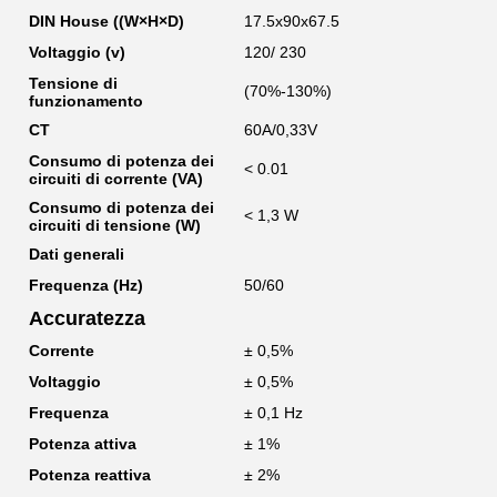
DIN House ((W×H×D)
17.5x90x67.5
Voltaggio (v)
120/ 230
Tensione di
(70%-130%)
funzionamento
CT
60A/0,33V
Consumo di potenza dei
< 0.01
circuiti di corrente (VA)
Consumo di potenza dei
< 1,3 W
circuiti di tensione (W)
Dati generali
Frequenza (Hz)
50/60
Accuratezza
Corrente
± 0,5%
Voltaggio
± 0,5%
Frequenza
± 0,1 Hz
Potenza attiva
± 1%
Potenza reattiva
± 2%