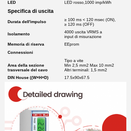
LED
LED rosso,1000 imp/kWh
Specifica di uscita
≥ 100 ms < 120 msec (ON),
Durata dell'impulso
≥ 120 ms (OFF)
4000 uscita VRMS a
Isolamento
input di misurazione
Memoria di riserva
EEprom
Connessioni
Tipo a vite
Area della sezione
Min 2,5 mm2 Max 10 mm2
trasversale del cavo
Altri terminali: 1,5 mm2
DIN House ((W×H×D)
17.5x90x67.5