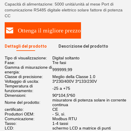
Capacità di alimentazione: 5000 unità/unità al mese Port di
comunicazione RS485 digitale elettrico solare fattore di potenza
CC
Ottenga il migliore prezzo
Dettagli del prodotto
Descrizione del prodotto
Tipo di visualizzazione:
Digital soltanto
Fase:
Tre fasi
Gamma di misurazione di
999999,99
energia:
Classe di precisione:
Meglio della Classe 1.0
Voltaggio di uscita:
3*230/400V 3*133/230V
Temperatura di
-25 a +75
funzionamento:
Dimensioni:
90*104,5*60
misuratore di potenza solare in corrente
Nome del prodotto:
continua
certificato:
CE
Produttori OEM:
- Sì, sì.
Comunicazione:
Modbus RTU
Tasso:
1-4 tassi
LCD:
schermo LCD a matrice di punti