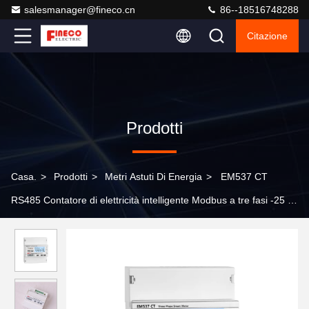
salesmanager@fineco.cn
86--18516748288
Citazione
Prodotti
Casa.
>
Prodotti
>
Metri Astuti Di Energia
>
EM537 CT
RS485 Contatore di elettricità intelligente Modbus a tre fasi -25 a
75 per risparmio energetico